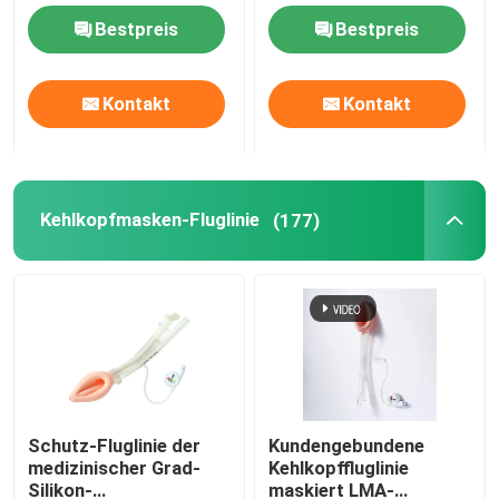
bescheinigten
Monitor
Bestpreis
Bestpreis
UND Rohr-Fluglinie
Kontakt
Kontakt
Kehlkopfmasken-Fluglinie
Nasenrachenraumfluglinien-Rohr
Kehlkopfmasken-Fluglinie
(177)
Wegwerfendotrachealtubus
Doppeltes Lumen-bronchiales Rohr
Fluglinien-Druck-Monitor
Schutz-Fluglinie der
Kundengebundene
medizinischer Grad-
Kehlkopffluglinie
Stulpen-Druck-Manometer
Silikon-
maskiert LMA-