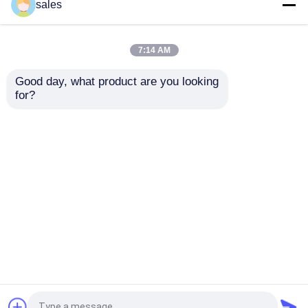
ICU-Doppeltes Lumen
ODM ohrfeigte
sales
geohrfeigter
doppeltes Lumen-
Tracheostomy-Rohr-
bronchiales Rohr für
Trachea Cannula
Tracheostomy
7:14 AM
Bestpreis
Bestpreis
Good day, what product are you looking 
for?
Kontakt
Kontakt
Sehen Sie mehr an
Startseite
Über uns
Kontakt
Desktop Site
Sitemap
Datenschutz-Bestimmungen
Qualität
UND Rohr-Fluglinie
China