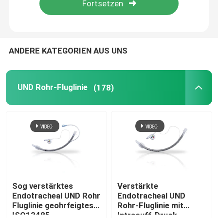
Über uns
ANDERE KATEGORIEN AUS UNS
Fabrik Tour
UND Rohr-Fluglinie
(178)
Qualitätskontrolle
Kontakt
Nachrichten
Alle Fälle
Sog verstärktes
Verstärkte
Endotracheal UND Rohr
Endotracheal UND
Fluglinie geohrfeigtes
Rohr-Fluglinie mit
Referenzen
ISO13485
Intracuff-Druck-