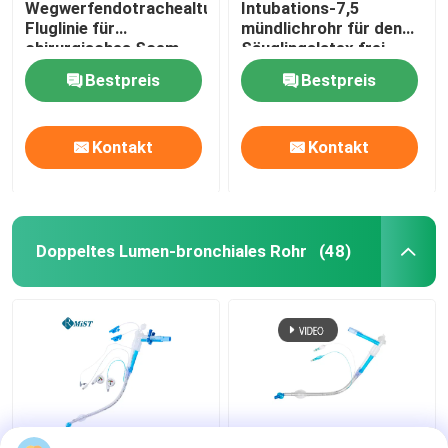
Wegwerfendotrachealtubus-
Intubations-7,5
Fluglinie für
mündlichrohr für den
chirurgisches Soem
Säuglingslatex frei
Bestpreis
Bestpreis
Kontakt
Kontakt
Doppeltes Lumen-bronchiales Rohr
(48)