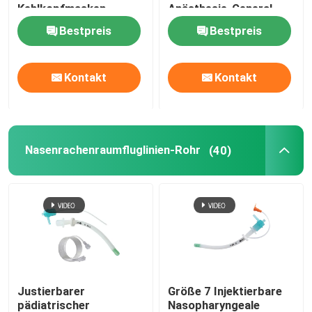
Kehlkopfmasken-
Anästhesie-General
Fluglinien-LMA
Bestpreis
Bestpreis
Bronchiales Blocker-Rohr
Saugkatheter
Kontakt
Kontakt
Videointubations-Geräte
Nasenrachenraumfluglinien-Rohr
(40)
Oropharyngeal Fluglinien-Rohr
Persönliche Schutzausrüstung EVP
Einwegmittel zur Betäubung
Justierbarer
Größe 7 Injektierbare
Endotracheale Röhre
pädiatrischer
Nasopharyngeale