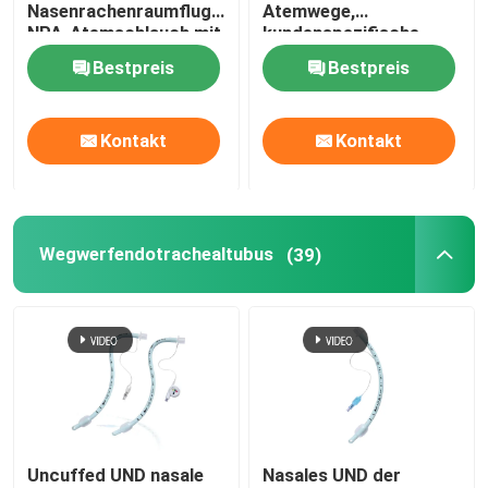
Nasenrachenraumfluglinie
Atemwege,
NPA-Atemschlauch mit
kundenspezifische
OEM-Katheter
weicher Spitze
ODM unterstützt
Bestpreis
Bestpreis
Kontakt
Kontakt
Wegwerfendotrachealtubus
(39)
Uncuffed UND nasale
Nasales UND der