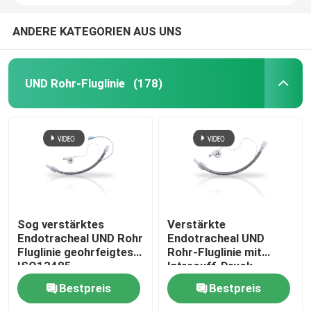
ANDERE KATEGORIEN AUS UNS
UND Rohr-Fluglinie
(178)
Sog verstärktes
Verstärkte
Endotracheal UND Rohr
Endotracheal UND
Fluglinie geohrfeigtes
Rohr-Fluglinie mit
ISO13485
Intracuff-Druck-
bescheinigten
Monitor
Bestpreis
Bestpreis