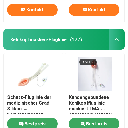
Kontakt
Kontakt
Kehlkopfmasken-Fluglinie
(177)
Startseite
Schutz-Fluglinie der
Kundengebundene
medizinischer Grad-
Kehlkopffluglinie
Produkte
Silikon-
maskiert LMA-
Kehlkopfmasken-
Anästhesie-General
Fluglinien-LMA
Bestpreis
Bestpreis
VR Show