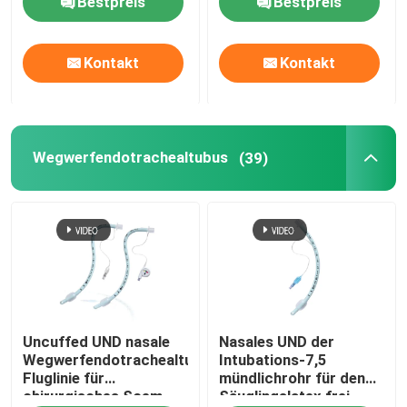
Bestpreis
Bestpreis
UND Rohr-Fluglinie
Kontakt
Kontakt
Kehlkopfmasken-Fluglinie
Wegwerfendotrachealtubus
(39)
Nasenrachenraumfluglinien-Rohr
Wegwerfendotrachealtubus
Doppeltes Lumen-bronchiales Rohr
Fluglinien-Druck-Monitor
Uncuffed UND nasale
Nasales UND der
Wegwerfendotrachealtubus-
Intubations-7,5
Fluglinie für
mündlichrohr für den
Stulpen-Druck-Manometer
chirurgisches Soem
Säuglingslatex frei