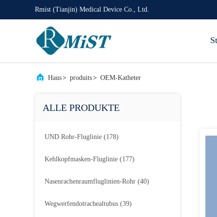
Rmist (Tianjin) Medical Device Co., Ltd.
St
Haus
>
produits
>
OEM-Katheter
ALLE PRODUKTE
UND Rohr-Fluglinie
(178)
Kehlkopfmasken-Fluglinie
(177)
Nasenrachenraumfluglinien-Rohr
(40)
Wegwerfendotrachealtubus
(39)