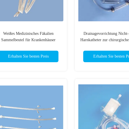
Weißes Medizinisches Fäkalien
Drainagevorrichtung Nicht-
Sammelbeutel für Krankenhäuser
Harnkatheter zur chirurgisch
Erhalten Sie besten Preis
Erhalten Sie besten Pr