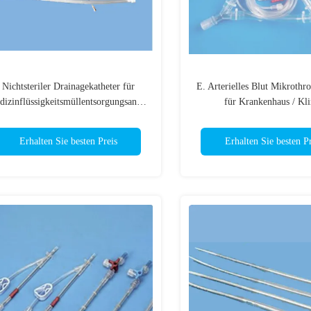
Nichtsteriler Drainagekatheter für
E. Arterielles Blut Mikrothr
Medizinflüssigkeitsmüllentsorgungsanlage
für Krankenhaus / Kli
Erhalten Sie besten Preis
Erhalten Sie besten Pr