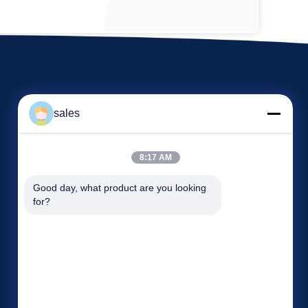
sales
8:17 AM
Veranstaltungen
Good day, what product are you looking 
Antrag Ein Zitat
for?
Fälle
TELEFON 86-22-58351817
Neuigkeiten
Fax 86-22-58351188


