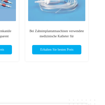
enkanüle
Bei Zahnimplantatmaschinen verwendete
parent
medizinische Katheter für
Zahnfleischbewässerung
eis
Erhalten Sie besten Preis