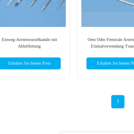
Einweg-Aortenwurzelkanüle mit
Oem Odm Femorale Arteri
Abluftleitung
Einmalverwendung Trans
Erhalten Sie besten Preis
Erhalten Sie besten Pr
1