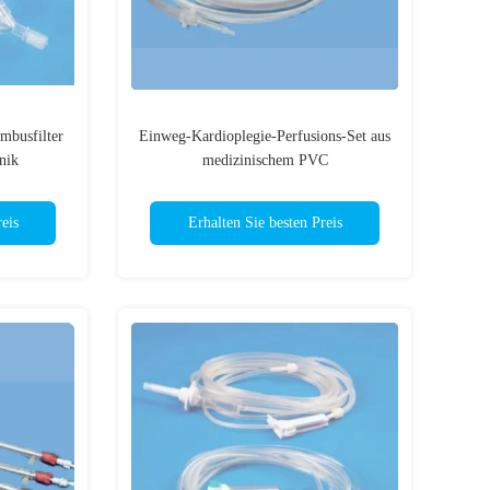
ombusfilter
Einweg-Kardioplegie-Perfusions-Set aus
nik
medizinischem PVC
eis
Erhalten Sie besten Preis