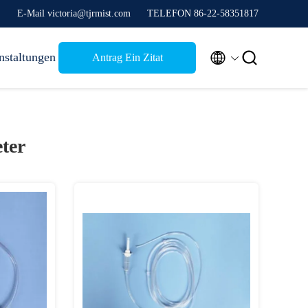
E-Mail victoria@tjrmist.com
TELEFON 86-22-58351817


nstaltungen
Antrag Ein Zitat
ter