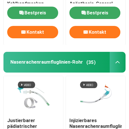
Kehlkopfmasken-
Anästhesie-General
Fluglinien-LMA
Bestpreis
Bestpreis
Videointubations-Geräte
Oropharyngeal Fluglinien-Rohr
Kontakt
Kontakt
Persönliche Schutzausrüstung EVP
Nasenrachenraumfluglinien-Rohr
(35)
Einwegmittel zur Betäubung
Endotracheale Röhre
OEM-Katheter
Justierbarer
Injizierbares
pädiatrischer
Nasenrachenraumfluglinien