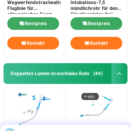
Wegwerfendotrachealtubus-
Intubations-7,5
Fluglinie für
mündlichrohr für den
chirurgisches Soem
Säuglingslatex frei
Bestpreis
Bestpreis
Kontakt
Kontakt
Doppeltes Lumen-bronchiales Rohr
(44)